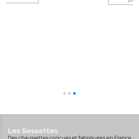
Pochette cadeau ro
3,00
€
Ajouter a
panier
Les Sossettes
Des chaussettes conçues et fabriquées en France